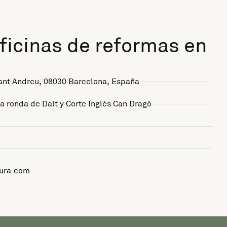
ficinas de reformas en
 Sant Andreu, 08030 Barcelona, España
a ronda de Dalt y Corte Inglés Can Dragó
ura.com