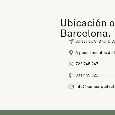
Ubicación o
Barcelona.
Carrer de Vintró, 1,
A pocos minutos de l
722 745 247
931 449 322
info@kumearquitect