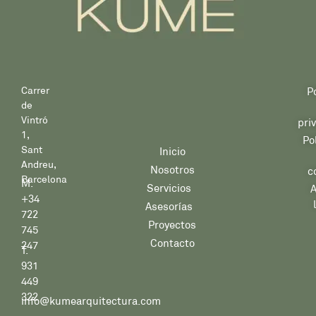
Carrer
P
de
Vintró
pri
1,
Po
Sant
Inicio
Andreu,
Nosotros
c
Barcelona
M.
Servicios
A
+34
Asesorías
722
Proyectos
745
Contacto
247
T.
931
449
322
info@kumearquitectura.com